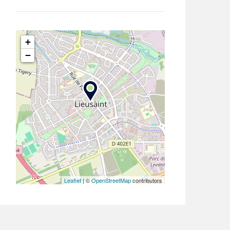
+
−
Leaflet
| ©
OpenStreetMap
contributors