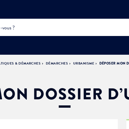
ATIQUES & DÉMARCHES
DÉMARCHES
URBANISME
DÉPOSER MON D
INFOS
PRATIQUES &
ACTUALITÉS &
DÉMOCRATIE
DÉMARCHES
ÉVÈNEMENTS
LA VILLE
PARTICIPATIVE
ON DOSSIER D