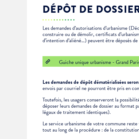
DÉPÔT DE DOSSIE
Enfance & jeunesse
Famille
Élus du conseil municipal
Ville bienveillante
Les demandes d’autorisations d’urbanisme (Déc
Cadre de vie
Logement
Séances du Conseil municipal
Ville éducative
construire ou de démolir, certificats d’urbanis
d’intention d’aliéné…) peuvent être déposés de f
Culture
État-civil & papiers
Actes administratifs
Ville écologique
Guiche unique urbanisme - Grand Pari
Temps libre
Citoyenneté
Les demandes de dépôt dématérialisées seront
Solidarité
Location de salles
envois par courriel ne pourront être pris en co
Toutefois, les usagers conserveront la possibil
déposer leurs demandes de dossier au format pap
Annuaires & carte interactive
Urbanisme
légaux de traitement identiques).
Le service urbanisme de votre commune reste v
Je suis senior
tout au long de la procédure : de la constituti