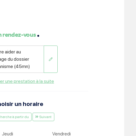
ment :