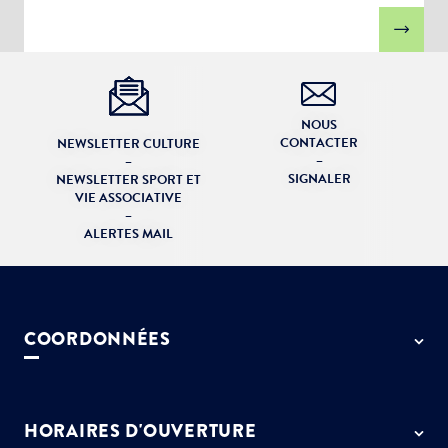
NOUS
CONTACTER
NEWSLETTER CULTURE
–
–
SIGNALER
NEWSLETTER SPORT ET
VIE ASSOCIATIVE
–
ALERTES MAIL
COORDONNÉES
50 rue de Paris - 77127 Lieusaint
01 64 13 55 55
HORAIRES D'OUVERTURE