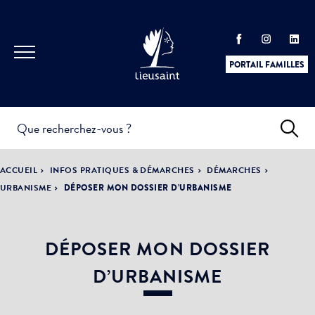
PORTAIL FAMILLES
INFOS
PRATIQUES &
ACTUALITÉS &
ACCUEIL
INFOS PRATIQUES & DÉMARCHES
DÉMARCHES
DÉMARCHES
ÉVÈNEMENTS
URBANISME
DÉPOSER MON DOSSIER D’URBANISME
DÉPOSER MON DOSSIER
DÉMOCRATIE
LA VILLE
PARTICIPATIVE
D’URBANISME