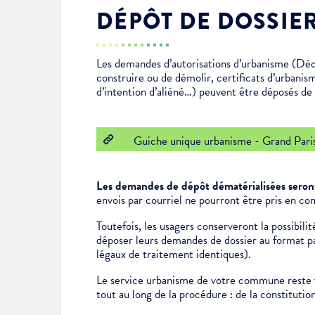
DÉPÔT DE DOSSIE
Enfance & jeunesse
Famille
Élus du conseil municipal
Ville bienveillante
Les demandes d’autorisations d’urbanisme (Déc
Cadre de vie
Logement
Séances du Conseil municipal
Ville éducative
construire ou de démolir, certificats d’urbanis
d’intention d’aliéné…) peuvent être déposés de f
Culture
État-civil & papiers
Actes administratifs
Ville écologique
Guiche unique urbanisme - Grand Pari
Temps libre
Citoyenneté
Les demandes de dépôt dématérialisées seront
Solidarité
Location de salles
envois par courriel ne pourront être pris en co
Toutefois, les usagers conserveront la possibil
déposer leurs demandes de dossier au format pap
Annuaires & carte interactive
Urbanisme
légaux de traitement identiques).
Le service urbanisme de votre commune reste v
Je suis senior
tout au long de la procédure : de la constituti