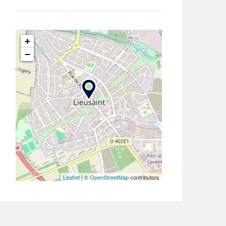
+
−
Leaflet
| ©
OpenStreetMap
contributors