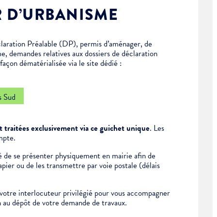
R D’URBANISME
laration Préalable (DP), permis d’aménager, de
me, demandes relatives aux dossiers de déclaration
açon dématérialisée via le site dédié :
s Sud
 traitées exclusivement via ce guichet unique
. Les
mpte.
ité de se présenter physiquement en mairie afin de
ier ou de les transmettre par voie postale (délais
otre interlocuteur privilégié pour vous accompagner
on au dépôt de votre demande de travaux.