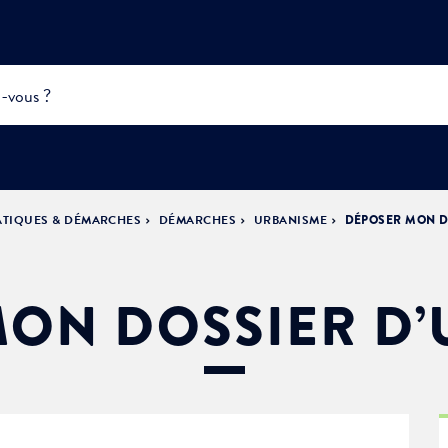
ATIQUES & DÉMARCHES
DÉMARCHES
URBANISME
DÉPOSER MON D
INFOS
PRATIQUES &
ACTUALITÉS &
DÉMOCRATIE
DÉMARCHES
ÉVÈNEMENTS
LA VILLE
PARTICIPATIVE
ON DOSSIER D