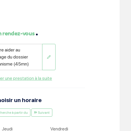
ment :