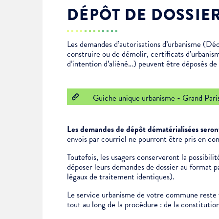
DÉPÔT DE DOSSIE
Enfance & jeunesse
Famille
Élus du conseil municipal
Ville bienveillante
Les demandes d’autorisations d’urbanisme (Déc
Cadre de vie
Logement
Séances du Conseil municipal
Ville éducative
construire ou de démolir, certificats d’urbanis
d’intention d’aliéné…) peuvent être déposés de f
Culture
État-civil & papiers
Actes administratifs
Ville écologique
Guiche unique urbanisme - Grand Pari
Temps libre
Citoyenneté
Les demandes de dépôt dématérialisées seront
Solidarité
Location de salles
envois par courriel ne pourront être pris en co
Toutefois, les usagers conserveront la possibil
déposer leurs demandes de dossier au format pap
Annuaires & carte interactive
Urbanisme
légaux de traitement identiques).
Le service urbanisme de votre commune reste v
Je suis senior
tout au long de la procédure : de la constituti