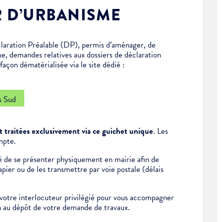
R D’URBANISME
laration Préalable (DP), permis d’aménager, de
me, demandes relatives aux dossiers de déclaration
açon dématérialisée via le site dédié :
s Sud
 traitées exclusivement via ce guichet unique
. Les
mpte.
ité de se présenter physiquement en mairie afin de
ier ou de les transmettre par voie postale (délais
otre interlocuteur privilégié pour vous accompagner
on au dépôt de votre demande de travaux.