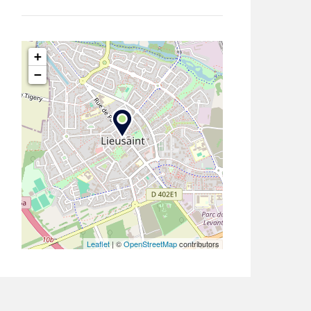
+
−
Leaflet
| ©
OpenStreetMap
contributors