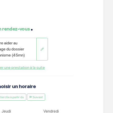
ment :