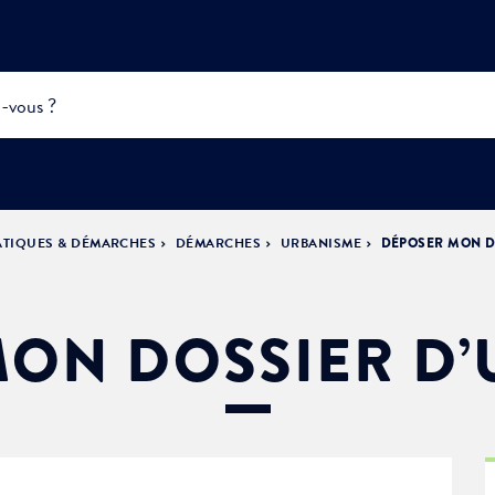
ATIQUES & DÉMARCHES
DÉMARCHES
URBANISME
DÉPOSER MON D
INFOS
PRATIQUES &
ACTUALITÉS &
DÉMOCRATIE
DÉMARCHES
ÉVÈNEMENTS
LA VILLE
PARTICIPATIVE
ON DOSSIER D