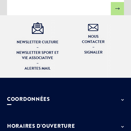
NOUS
CONTACTER
NEWSLETTER CULTURE
–
–
SIGNALER
NEWSLETTER SPORT ET
VIE ASSOCIATIVE
–
ALERTES MAIL
COORDONNÉES
50 rue de Paris - 77127 Lieusaint
01 64 13 55 55
HORAIRES D'OUVERTURE