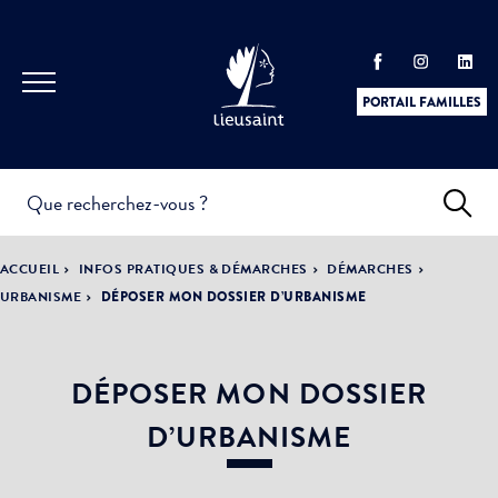
PORTAIL FAMILLES
INFOS
PRATIQUES &
ACTUALITÉS &
ACCUEIL
INFOS PRATIQUES & DÉMARCHES
DÉMARCHES
DÉMARCHES
ÉVÈNEMENTS
URBANISME
DÉPOSER MON DOSSIER D’URBANISME
DÉPOSER MON DOSSIER
DÉMOCRATIE
LA VILLE
PARTICIPATIVE
D’URBANISME