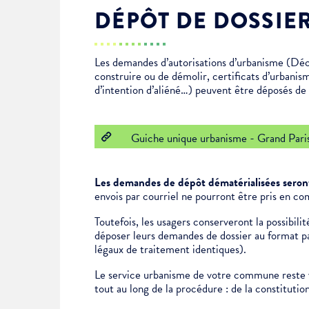
DÉPÔT DE DOSSIE
Enfance & jeunesse
Famille
Élus du conseil municipal
Ville bienveillante
Les demandes d’autorisations d’urbanisme (Déc
Cadre de vie
Logement
Séances du Conseil municipal
Ville éducative
construire ou de démolir, certificats d’urbanis
d’intention d’aliéné…) peuvent être déposés de f
Culture
État-civil & papiers
Actes administratifs
Ville écologique
Guiche unique urbanisme - Grand Pari
Temps libre
Citoyenneté
Les demandes de dépôt dématérialisées seront
Solidarité
Location de salles
envois par courriel ne pourront être pris en co
Toutefois, les usagers conserveront la possibil
déposer leurs demandes de dossier au format pap
Annuaires & carte interactive
Urbanisme
légaux de traitement identiques).
Le service urbanisme de votre commune reste v
Je suis senior
tout au long de la procédure : de la constituti