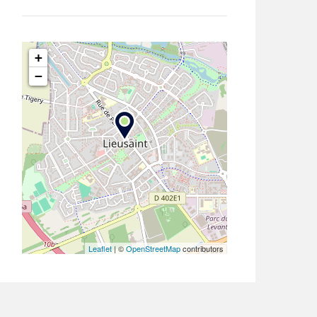
+
−
Leaflet
| ©
OpenStreetMap
contributors