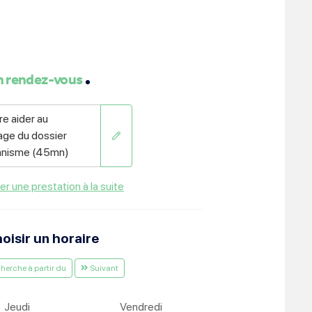
ment :