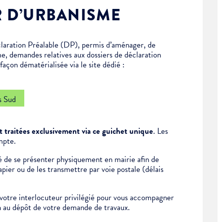
R D’URBANISME
laration Préalable (DP), permis d’aménager, de
me, demandes relatives aux dossiers de déclaration
açon dématérialisée via le site dédié :
s Sud
 traitées exclusivement via ce guichet unique
. Les
mpte.
ité de se présenter physiquement en mairie afin de
ier ou de les transmettre par voie postale (délais
otre interlocuteur privilégié pour vous accompagner
on au dépôt de votre demande de travaux.