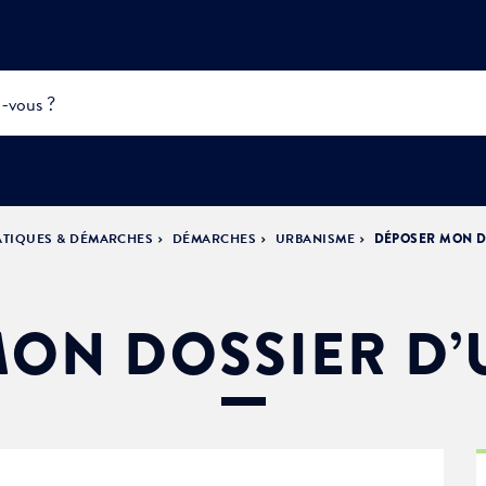
ATIQUES & DÉMARCHES
DÉMARCHES
URBANISME
DÉPOSER MON D
INFOS
PRATIQUES &
ACTUALITÉS &
DÉMOCRATIE
DÉMARCHES
ÉVÈNEMENTS
LA VILLE
PARTICIPATIVE
ON DOSSIER D