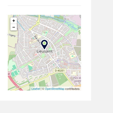
+
−
Leaflet
| ©
OpenStreetMap
contributors