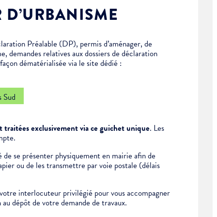
R D’URBANISME
laration Préalable (DP), permis d’aménager, de
me, demandes relatives aux dossiers de déclaration
açon dématérialisée via le site dédié :
s Sud
 traitées exclusivement via ce guichet unique
. Les
mpte.
ité de se présenter physiquement en mairie afin de
ier ou de les transmettre par voie postale (délais
otre interlocuteur privilégié pour vous accompagner
on au dépôt de votre demande de travaux.