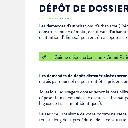
DÉPÔT DE DOSSIE
Enfance & jeunesse
Famille
Élus du conseil municipal
Ville bienveillante
Les demandes d’autorisations d’urbanisme (Déc
Cadre de vie
Logement
Séances du Conseil municipal
Ville éducative
construire ou de démolir, certificats d’urbanis
d’intention d’aliéné…) peuvent être déposés de f
Culture
État-civil & papiers
Actes administratifs
Ville écologique
Guiche unique urbanisme - Grand Pari
Temps libre
Citoyenneté
Les demandes de dépôt dématérialisées seront
Solidarité
Location de salles
envois par courriel ne pourront être pris en co
Toutefois, les usagers conserveront la possibil
déposer leurs demandes de dossier au format pap
Annuaires & carte interactive
Urbanisme
légaux de traitement identiques).
Le service urbanisme de votre commune reste v
Je suis senior
tout au long de la procédure : de la constituti