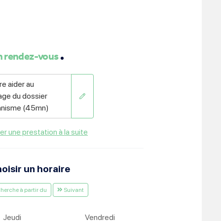
ment :