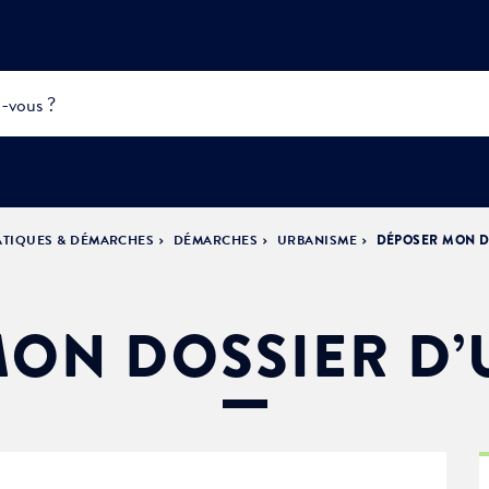
ATIQUES & DÉMARCHES
DÉMARCHES
URBANISME
DÉPOSER MON D
INFOS
PRATIQUES &
ACTUALITÉS &
DÉMOCRATIE
DÉMARCHES
ÉVÈNEMENTS
LA VILLE
PARTICIPATIVE
ON DOSSIER D