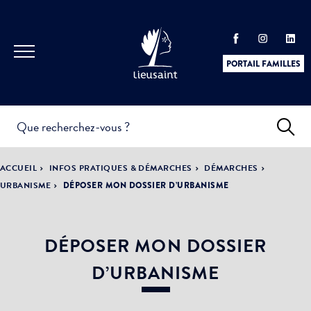
PORTAIL FAMILLES
INFOS
PRATIQUES &
ACTUALITÉS &
ACCUEIL
INFOS PRATIQUES & DÉMARCHES
DÉMARCHES
DÉMARCHES
ÉVÈNEMENTS
URBANISME
DÉPOSER MON DOSSIER D’URBANISME
DÉPOSER MON DOSSIER
DÉMOCRATIE
LA VILLE
PARTICIPATIVE
D’URBANISME