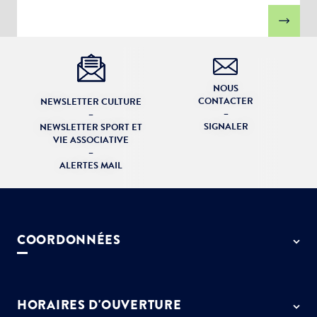
NOUS
CONTACTER
NEWSLETTER CULTURE
–
–
SIGNALER
NEWSLETTER SPORT ET
VIE ASSOCIATIVE
–
ALERTES MAIL
COORDONNÉES
50 rue de Paris - 77127 Lieusaint
01 64 13 55 55
HORAIRES D'OUVERTURE