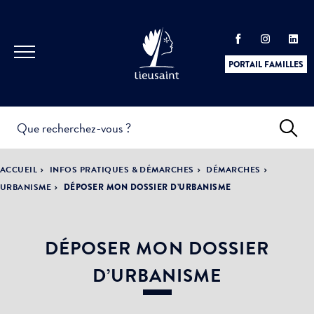
PORTAIL FAMILLES
INFOS
PRATIQUES &
ACTUALITÉS &
ACCUEIL
INFOS PRATIQUES & DÉMARCHES
DÉMARCHES
DÉMARCHES
ÉVÈNEMENTS
URBANISME
DÉPOSER MON DOSSIER D’URBANISME
DÉPOSER MON DOSSIER
DÉMOCRATIE
LA VILLE
PARTICIPATIVE
D’URBANISME