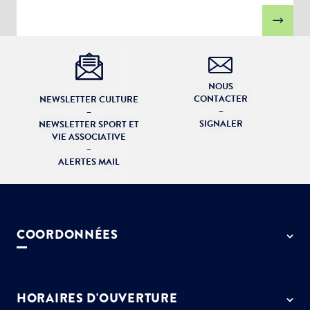
NOUS
CONTACTER
NEWSLETTER CULTURE
–
–
SIGNALER
NEWSLETTER SPORT ET
VIE ASSOCIATIVE
–
ALERTES MAIL
COORDONNÉES
50 rue de Paris - 77127 Lieusaint
01 64 13 55 55
HORAIRES D'OUVERTURE