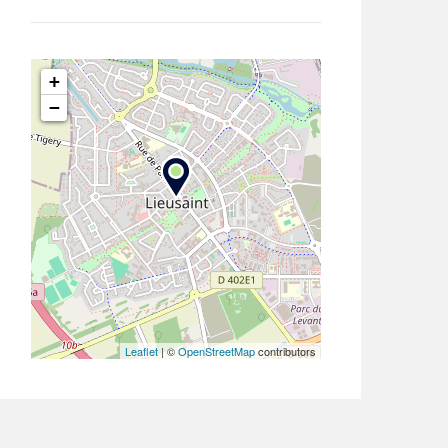
+
−
Leaflet
| ©
OpenStreetMap
contributors