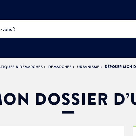
ATIQUES & DÉMARCHES
DÉMARCHES
URBANISME
DÉPOSER MON D
INFOS
PRATIQUES &
ACTUALITÉS &
DÉMOCRATIE
DÉMARCHES
ÉVÈNEMENTS
LA VILLE
PARTICIPATIVE
ON DOSSIER D