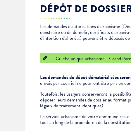
DÉPÔT DE DOSSIE
Enfance & jeunesse
Famille
Élus du conseil municipal
Ville bienveillante
Les demandes d’autorisations d’urbanisme (Déc
Cadre de vie
Logement
Séances du Conseil municipal
Ville éducative
construire ou de démolir, certificats d’urbanis
d’intention d’aliéné…) peuvent être déposés de f
Culture
État-civil & papiers
Actes administratifs
Ville écologique
Guiche unique urbanisme - Grand Pari
Temps libre
Citoyenneté
Les demandes de dépôt dématérialisées seront
Solidarité
Location de salles
envois par courriel ne pourront être pris en co
Toutefois, les usagers conserveront la possibil
déposer leurs demandes de dossier au format pap
Annuaires & carte interactive
Urbanisme
légaux de traitement identiques).
Le service urbanisme de votre commune reste v
Je suis senior
tout au long de la procédure : de la constituti