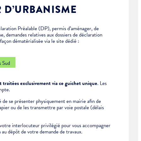
R D’URBANISME
laration Préalable (DP), permis d’aménager, de
me, demandes relatives aux dossiers de déclaration
açon dématérialisée via le site dédié :
s Sud
 traitées exclusivement via ce guichet unique
. Les
mpte.
ité de se présenter physiquement en mairie afin de
ier ou de les transmettre par voie postale (délais
otre interlocuteur privilégié pour vous accompagner
on au dépôt de votre demande de travaux.