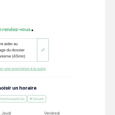
ment :