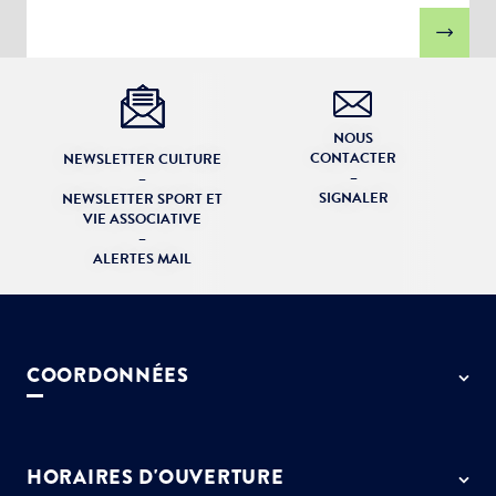
NOUS
CONTACTER
NEWSLETTER CULTURE
–
–
SIGNALER
NEWSLETTER SPORT ET
VIE ASSOCIATIVE
–
ALERTES MAIL
COORDONNÉES
50 rue de Paris - 77127 Lieusaint
01 64 13 55 55
HORAIRES D'OUVERTURE