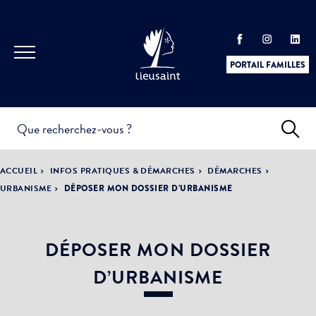
PORTAIL FAMILLES
INFOS
PRATIQUES &
ACTUALITÉS &
ACCUEIL
INFOS PRATIQUES & DÉMARCHES
DÉMARCHES
DÉMARCHES
ÉVÈNEMENTS
URBANISME
DÉPOSER MON DOSSIER D’URBANISME
DÉPOSER MON DOSSIER
DÉMOCRATIE
LA VILLE
PARTICIPATIVE
D’URBANISME