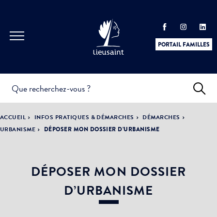
PORTAIL FAMILLES
INFOS
PRATIQUES &
ACTUALITÉS &
ACCUEIL
INFOS PRATIQUES & DÉMARCHES
DÉMARCHES
DÉMARCHES
ÉVÈNEMENTS
URBANISME
DÉPOSER MON DOSSIER D’URBANISME
DÉPOSER MON DOSSIER
DÉMOCRATIE
LA VILLE
PARTICIPATIVE
D’URBANISME