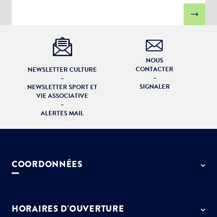
NOUS
CONTACTER
NEWSLETTER CULTURE
–
–
SIGNALER
NEWSLETTER SPORT ET
VIE ASSOCIATIVE
–
ALERTES MAIL
COORDONNÉES
50 rue de Paris - 77127 Lieusaint
01 64 13 55 55
HORAIRES D'OUVERTURE