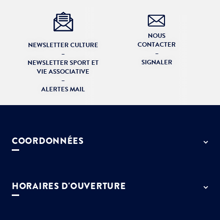
NOUS
CONTACTER
NEWSLETTER CULTURE
–
–
SIGNALER
NEWSLETTER SPORT ET
VIE ASSOCIATIVE
–
ALERTES MAIL
COORDONNÉES
50 rue de Paris - 77127 Lieusaint
01 64 13 55 55
HORAIRES D'OUVERTURE
contact@ville-lieusaint.fr
Lundi, mercredi, jeudi et vendredi
de 9h à 12h et de 14h à 17h30