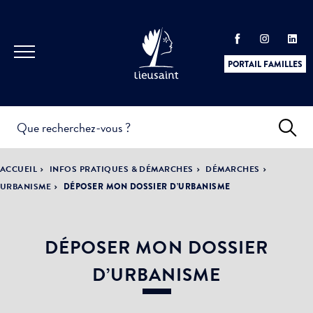
PORTAIL FAMILLES
INFOS
PRATIQUES &
ACTUALITÉS &
ACCUEIL
INFOS PRATIQUES & DÉMARCHES
DÉMARCHES
DÉMARCHES
ÉVÈNEMENTS
URBANISME
DÉPOSER MON DOSSIER D’URBANISME
DÉPOSER MON DOSSIER
DÉMOCRATIE
LA VILLE
PARTICIPATIVE
D’URBANISME