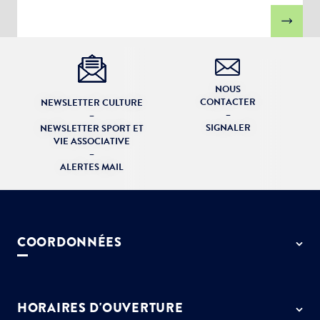
NOUS
CONTACTER
NEWSLETTER CULTURE
–
–
SIGNALER
NEWSLETTER SPORT ET
VIE ASSOCIATIVE
–
ALERTES MAIL
COORDONNÉES
50 rue de Paris - 77127 Lieusaint
01 64 13 55 55
HORAIRES D'OUVERTURE