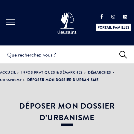
PORTAIL FAMILLES
INFOS
PRATIQUES &
ACTUALITÉS &
ACCUEIL
INFOS PRATIQUES & DÉMARCHES
DÉMARCHES
DÉMARCHES
ÉVÈNEMENTS
URBANISME
DÉPOSER MON DOSSIER D’URBANISME
DÉPOSER MON DOSSIER
DÉMOCRATIE
LA VILLE
PARTICIPATIVE
D’URBANISME