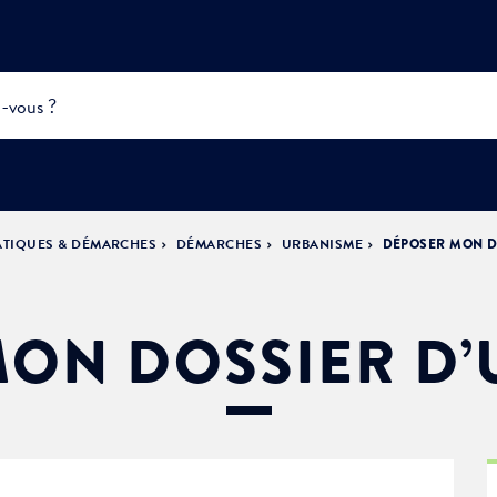
ATIQUES & DÉMARCHES
DÉMARCHES
URBANISME
DÉPOSER MON D
INFOS
PRATIQUES &
ACTUALITÉS &
DÉMOCRATIE
DÉMARCHES
ÉVÈNEMENTS
LA VILLE
PARTICIPATIVE
ON DOSSIER D