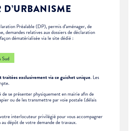
R D’URBANISME
laration Préalable (DP), permis d’aménager, de
me, demandes relatives aux dossiers de déclaration
açon dématérialisée via le site dédié :
s Sud
 traitées exclusivement via ce guichet unique
. Les
mpte.
ité de se présenter physiquement en mairie afin de
ier ou de les transmettre par voie postale (délais
otre interlocuteur privilégié pour vous accompagner
on au dépôt de votre demande de travaux.