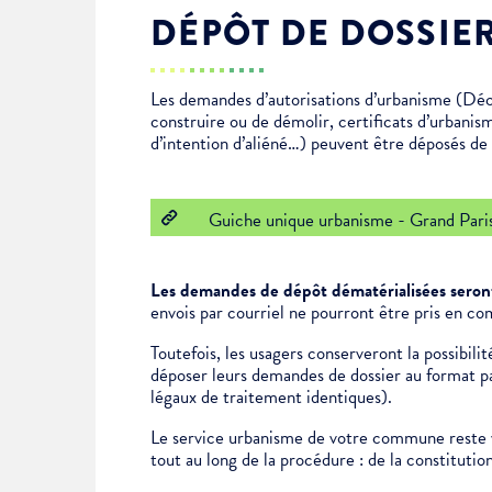
DÉPÔT DE DOSSIE
Enfance & jeunesse
Famille
Élus du conseil municipal
Ville bienveillante
Les demandes d’autorisations d’urbanisme (Déc
Cadre de vie
Logement
Séances du Conseil municipal
Ville éducative
construire ou de démolir, certificats d’urbanis
d’intention d’aliéné…) peuvent être déposés de f
Culture
État-civil & papiers
Actes administratifs
Ville écologique
Guiche unique urbanisme - Grand Pari
Temps libre
Citoyenneté
Les demandes de dépôt dématérialisées seront
Solidarité
Location de salles
envois par courriel ne pourront être pris en co
Toutefois, les usagers conserveront la possibil
déposer leurs demandes de dossier au format pap
Annuaires & carte interactive
Urbanisme
légaux de traitement identiques).
Le service urbanisme de votre commune reste v
Je suis senior
tout au long de la procédure : de la constituti