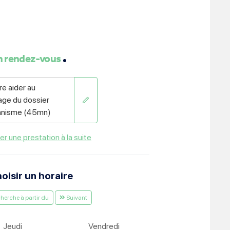
ment :