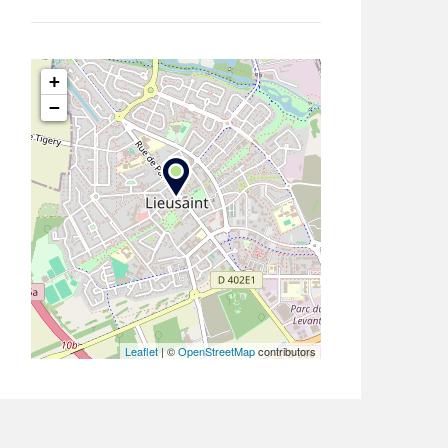
+
−
Leaflet
| ©
OpenStreetMap
contributors