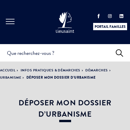
PORTAIL FAMILLES
INFOS
PRATIQUES &
ACTUALITÉS &
ACCUEIL
INFOS PRATIQUES & DÉMARCHES
DÉMARCHES
DÉMARCHES
ÉVÈNEMENTS
URBANISME
DÉPOSER MON DOSSIER D’URBANISME
DÉPOSER MON DOSSIER
DÉMOCRATIE
LA VILLE
PARTICIPATIVE
D’URBANISME