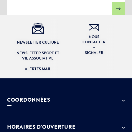
NOUS
CONTACTER
NEWSLETTER CULTURE
–
–
SIGNALER
NEWSLETTER SPORT ET
VIE ASSOCIATIVE
–
ALERTES MAIL
COORDONNÉES
50 rue de Paris - 77127 Lieusaint
01 64 13 55 55
HORAIRES D'OUVERTURE