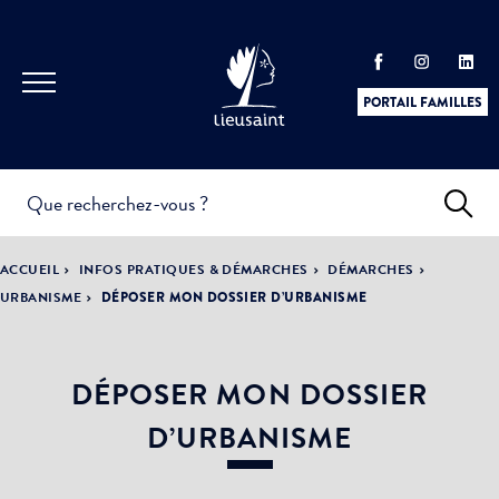
PORTAIL FAMILLES
INFOS
PRATIQUES &
ACTUALITÉS &
ACCUEIL
INFOS PRATIQUES & DÉMARCHES
DÉMARCHES
DÉMARCHES
ÉVÈNEMENTS
URBANISME
DÉPOSER MON DOSSIER D’URBANISME
DÉPOSER MON DOSSIER
DÉMOCRATIE
LA VILLE
PARTICIPATIVE
D’URBANISME