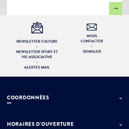
NOUS
CONTACTER
NEWSLETTER CULTURE
–
–
SIGNALER
NEWSLETTER SPORT ET
VIE ASSOCIATIVE
–
ALERTES MAIL
COORDONNÉES
50 rue de Paris - 77127 Lieusaint
01 64 13 55 55
HORAIRES D'OUVERTURE