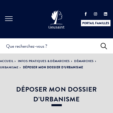
PORTAIL FAMILLES
INFOS
PRATIQUES &
ACTUALITÉS &
ACCUEIL
INFOS PRATIQUES & DÉMARCHES
DÉMARCHES
DÉMARCHES
ÉVÈNEMENTS
URBANISME
DÉPOSER MON DOSSIER D’URBANISME
DÉPOSER MON DOSSIER
DÉMOCRATIE
LA VILLE
PARTICIPATIVE
D’URBANISME