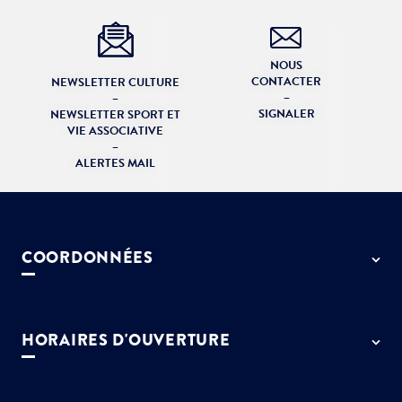
NOUS
CONTACTER
NEWSLETTER CULTURE
–
–
SIGNALER
NEWSLETTER SPORT ET
VIE ASSOCIATIVE
–
ALERTES MAIL
COORDONNÉES
50 rue de Paris - 77127 Lieusaint
01 64 13 55 55
HORAIRES D'OUVERTURE
contact@ville-lieusaint.fr
Lundi, mercredi, jeudi et vendredi
de 9h à 12h et de 14h à 17h30