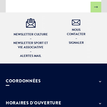
NOUS
CONTACTER
NEWSLETTER CULTURE
–
–
SIGNALER
NEWSLETTER SPORT ET
VIE ASSOCIATIVE
–
ALERTES MAIL
COORDONNÉES
50 rue de Paris - 77127 Lieusaint
01 64 13 55 55
HORAIRES D'OUVERTURE