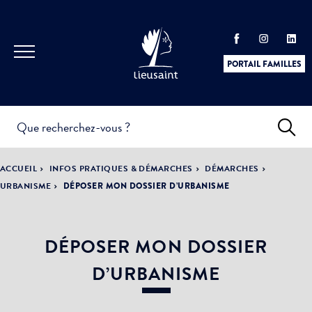
PORTAIL FAMILLES
INFOS
PRATIQUES &
ACTUALITÉS &
ACCUEIL
INFOS PRATIQUES & DÉMARCHES
DÉMARCHES
DÉMARCHES
ÉVÈNEMENTS
URBANISME
DÉPOSER MON DOSSIER D’URBANISME
DÉPOSER MON DOSSIER
DÉMOCRATIE
LA VILLE
PARTICIPATIVE
D’URBANISME