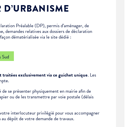
R D’URBANISME
laration Préalable (DP), permis d’aménager, de
me, demandes relatives aux dossiers de déclaration
açon dématérialisée via le site dédié :
s Sud
 traitées exclusivement via ce guichet unique
. Les
mpte.
ité de se présenter physiquement en mairie afin de
ier ou de les transmettre par voie postale (délais
otre interlocuteur privilégié pour vous accompagner
on au dépôt de votre demande de travaux.