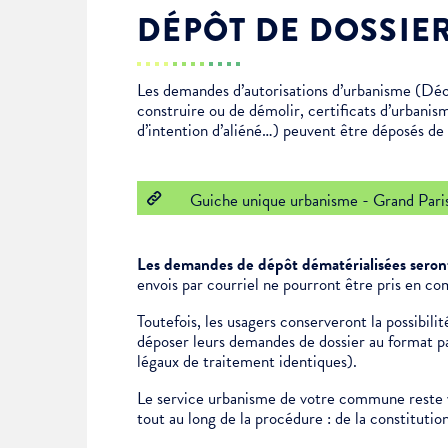
DÉPÔT DE DOSSIE
Enfance & jeunesse
Famille
Élus du conseil municipal
Ville bienveillante
Les demandes d’autorisations d’urbanisme (Déc
Cadre de vie
Logement
Séances du Conseil municipal
Ville éducative
construire ou de démolir, certificats d’urbanis
d’intention d’aliéné…) peuvent être déposés de f
Culture
État-civil & papiers
Actes administratifs
Ville écologique
Guiche unique urbanisme - Grand Pari
Temps libre
Citoyenneté
Les demandes de dépôt dématérialisées seront
Solidarité
Location de salles
envois par courriel ne pourront être pris en co
Toutefois, les usagers conserveront la possibil
déposer leurs demandes de dossier au format pap
Annuaires & carte interactive
Urbanisme
légaux de traitement identiques).
Le service urbanisme de votre commune reste v
Je suis senior
tout au long de la procédure : de la constituti