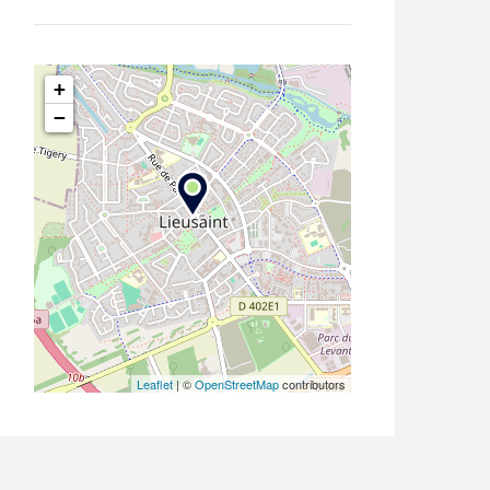
+
−
Leaflet
| ©
OpenStreetMap
contributors