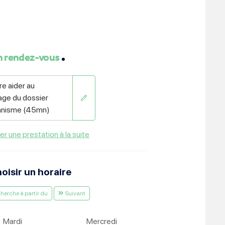
ment :