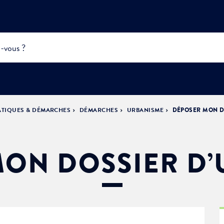
ATIQUES & DÉMARCHES
DÉMARCHES
URBANISME
DÉPOSER MON D
INFOS
PRATIQUES &
ACTUALITÉS &
DÉMOCRATIE
DÉMARCHES
ÉVÈNEMENTS
LA VILLE
PARTICIPATIVE
ON DOSSIER D