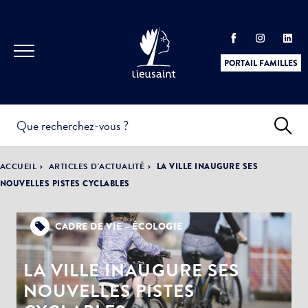
PORTAIL FAMILLES
INFOS
PRATIQUES &
ACTUALITÉS &
ACCUEIL
ARTICLES D'ACTUALITÉ
LA VILLE INAUGURE SES
DÉMARCHES
ÉVÈNEMENTS
NOUVELLES PISTES CYCLABLES
CADRE DE VIE – ÉCOLOGIE
DÉMOCRATIE
LA VILLE
PARTICIPATIVE
LA VILLE INAUGURE SES
NOUVELLES PISTES