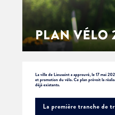
Enfance & jeunesse
Famille
Élus du conseil municipal
Ville bienveillante
Cadre de vie
Logement
Séances du Conseil municipal
Ville éducative
PLAN VÉLO 
Culture
État-civil & papiers
Actes administratifs
Ville écologique
Temps libre
Citoyenneté
Solidarité
Location de salles
La ville de Lieusaint a approuvé, le 17 mai 20
et promotion du vélo. Ce plan prévoit la réali
déjà existants.
Annuaires & carte interactive
Urbanisme
Je suis senior
La première tranche de t