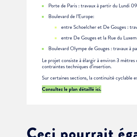
Choisissez votre abonne
Porte de Paris : travaux à partir du Lundi 
Alertes Mail
Boulevard de l’Europe:
Newsletter Culture
entre Schoelcher et De Gouges : tra
Newsletter Sport et Vie asso
entre De Gouges et la Rue du Luxem
Boulevard Olympe de Gouges : travaux à part
Le projet consiste à élargir à environ 3 mètre
contraintes techniques d’insertion.
Sur certaines sections, la continuité cyclable 
Consultez le plan détaillé ici.
Ceci pourrait ég