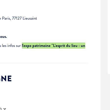
e Paris, 77127 Lieusaint
sous.
 les infos sur
l'expo patrimoine "L'esprit du lieu : un
GNE