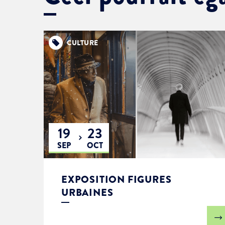
CULTURE
19
23
SEP
OCT
EXPOSITION FIGURES
URBAINES