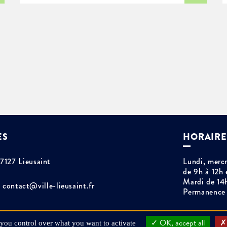
ES
HORAIRE
77127 Lieusaint
Lundi, mercr
de 9h à 12h 
Mardi de 14
contact@ville-lieusaint.fr
Permanence 
OK, accept all
 you control over what you want to activate
Plan du site
Mentions légales
Espace presse
Commande publiqu