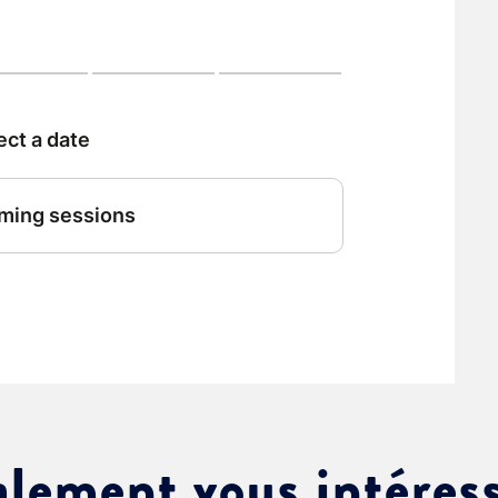
ment :
ciative
alement vous intéres