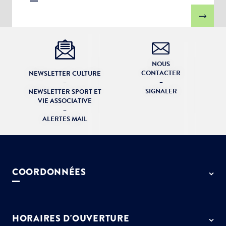
NOUS
CONTACTER
NEWSLETTER CULTURE
–
–
SIGNALER
NEWSLETTER SPORT ET
VIE ASSOCIATIVE
–
ALERTES MAIL
COORDONNÉES
50 rue de Paris - 77127 Lieusaint
01 64 13 55 55
HORAIRES D'OUVERTURE