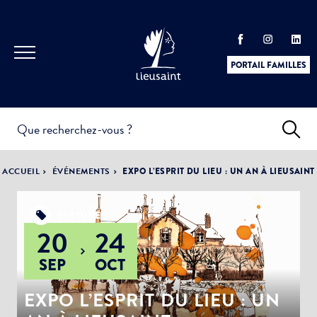
PORTAIL FAMILLES
INFOS
PRATIQUES &
ACTUALITÉS &
ACCUEIL
ÉVÉNEMENTS
EXPO L’ESPRIT DU LIEU : UN AN À LIEUSAINT
DÉMARCHES
ÉVÈNEMENTS
CULTURE
20
24
DÉMOCRATIE
SEP
OCT
LA VILLE
PARTICIPATIVE
EXPO L’ESPRIT DU LIEU : UN