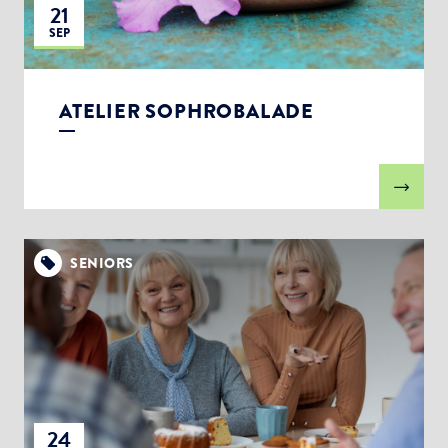
21
SEP
ATELIER SOPHROBALADE
SENIORS
24