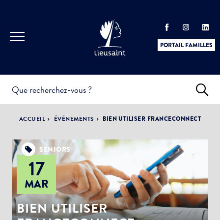
PORTAIL FAMILLES
INFOS
PRATIQUES &
ACTUALITÉS &
ACCUEIL
ÉVÉNEMENTS
BIEN UTILISER FRANCECONNECT
DÉMARCHES
ÉVÈNEMENTS
SENIORS
17
DÉMOCRATIE
MAR
LA VILLE
PARTICIPATIVE
BIEN UTILISER