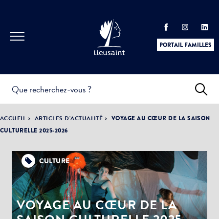
PORTAIL FAMILLES
INFOS
PRATIQUES &
ACTUALITÉS &
ACCUEIL
ARTICLES D'ACTUALITÉ
VOYAGE AU CŒUR DE LA SAISON
DÉMARCHES
ÉVÈNEMENTS
CULTURELLE 2025-2026
CULTURE
DÉMOCRATIE
LA VILLE
PARTICIPATIVE
VOYAGE AU CŒUR DE LA