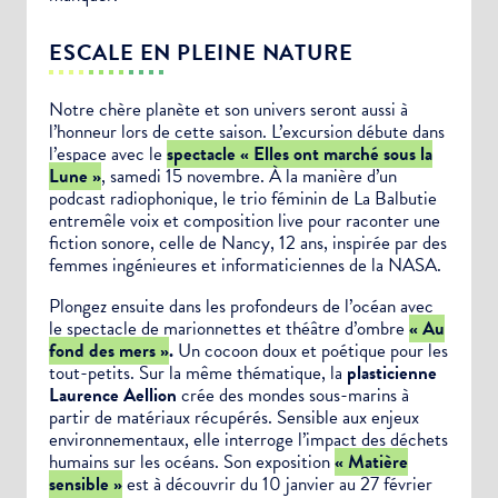
ESCALE EN PLEINE NATURE
Notre chère planète et son univers seront aussi à
l’honneur lors de cette saison. L’excursion débute dans
l’espace avec le
spectacle « Elles ont marché sous la
Lune »
, samedi 15 novembre. À la manière d’un
podcast radiophonique, le trio féminin de La Balbutie
entremêle voix et composition live pour raconter une
fiction sonore, celle de Nancy, 12 ans, inspirée par des
femmes ingénieures et informaticiennes de la NASA.
Plongez ensuite dans les profondeurs de l’océan avec
le spectacle de marionnettes et théâtre d’ombre
« Au
fond des mers »
.
Un cocoon doux et poétique pour les
tout-petits. Sur la même thématique, la
plasticienne
Laurence Aellion
crée des mondes sous-marins à
partir de matériaux récupérés. Sensible aux enjeux
environnementaux, elle interroge l’impact des déchets
humains sur les océans. Son exposition
« Matière
sensible »
est à découvrir du 10 janvier au 27 février
Choisissez votre abonnement :