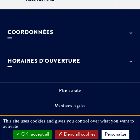
COORDONNÉES
50 rue de Paris - 77127 Lieusaint
01 64 13 55 55
HORAIRES D'OUVERTURE
contact@ville-lieusaint.fr
Lundi, mercredi, jeudi et vendredi
de 9h à 12h et de 14h à 17h30
Mardi de 14h à 17h30
Plan du site
Permanence le samedi de 9h30 à 12h
Mentions légales
Espace presse
This site uses cookies and gives you control over what you want to
activate
OK, accept all
Deny all cookies
Personalize
Commande publique