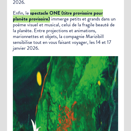
2026.
Alertes Mail
Enfin, le
spectacle ONE (titre provisoire pour
Newsletter Culture
planète provisoire)
immerge petits et grands dans un
poème visuel et musical, celui de la fragile beauté de
Newsletter Sport et Vie associative
la planète. Entre projections et animations,
marionnettes et objets, la compagnie Marizibill
sensibilise tout en vous faisant voyager, les 14 et 17
janvier 2026.